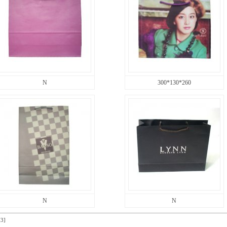
N
300*130*260
N
N
[3]